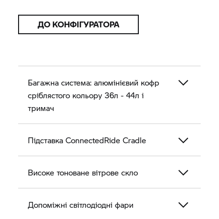
ДО КОНФІГУРАТОРА
Багажна система: алюмінієвий кофр
сріблястого кольору 36л - 44л і
тримач
Підставка ConnectedRide Cradle
Високе тоноване вітрове скло
Допоміжні світлодіодні фари