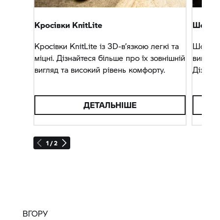
Кросівки KnitLite
Шолом 
Кросівки KnitLite із 3D-в’язкою легкі та
Шолом 
міцні. Дізнайтеся більше про їх зовнішній
вигляда
вигляд та високий рівень комфорту.
Дізнайт
функції.
ДЕТАЛЬНІШЕ
1 / 2
ВГОРУ