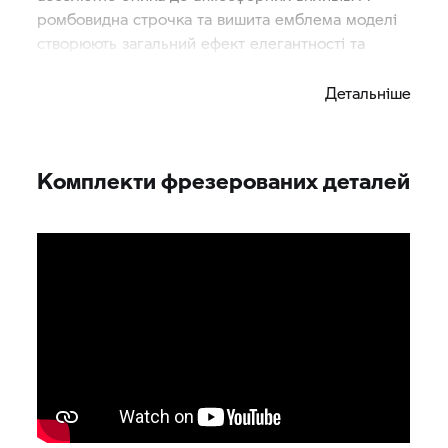
ромбовидна строчка та вишита емблема моделі
створюють загальний ефект елегантності та
вишуканості.
Детальніше
Комплекти фрезерованих деталей