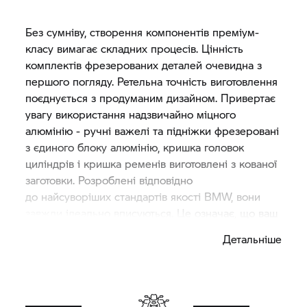
Без сумніву, створення компонентів преміум-
класу вимагає складних процесів. Цінність
комплектів фрезерованих деталей очевидна з
першого погляду. Ретельна точність виготовлення
поєднується з продуманим дизайном. Привертає
увагу використання надзвичайно міцного
алюмінію - ручні важелі та підніжки фрезеровані
з єдиного блоку алюмінію, кришка головок
циліндрів і кришка ременів виготовлені з кованої
заготовки. Розроблені відповідно
до найсуворіших стандартів якості BMW, вони
завжди ідеально вписуються. Це означає, що ваш
персоналізований мотоцикл буде виготовлений
Детальніше
на найвищому рівні якості - прямо з заводу.