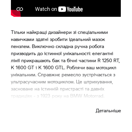
Тільки найкращі дизайнери зі спеціальними
навичками здатні зробити ідеальний мазок
пензлем. Виключно складна ручна робота
призводить до істинної унікальності: елегантні
лінії прикрашають бак та бічні частини
R 1250 RT,
K 1600 GT
і
K 1600 GTL.
Роблячи ваш мотоцикл
унікальним. Справжнє ремесло зустрічається з
ультрасучасним мотоциклом. Це штрихування,
засноване на істинній пристрасті та давніх
традиціях - з 1923 року на
BMW Motorrad.
Детальніше