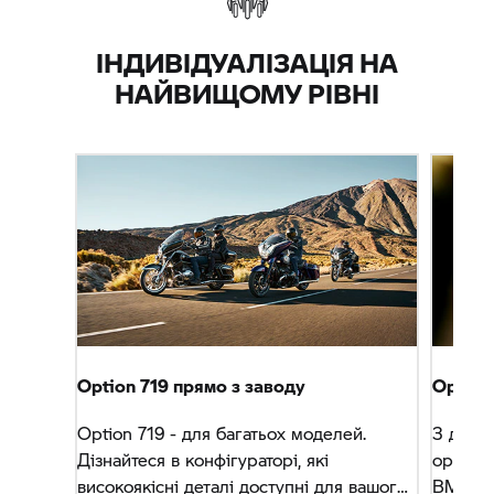
ІНДИВІДУАЛІЗАЦІЯ НА
НАЙВИЩОМУ РІВНІ
Option 719 прямо з заводу
Option
Option 719 - для багатьох моделей.
З детал
Дізнайтеся в конфігураторі, які
оригіна
високоякісні деталі доступні для вашого
BMW ви