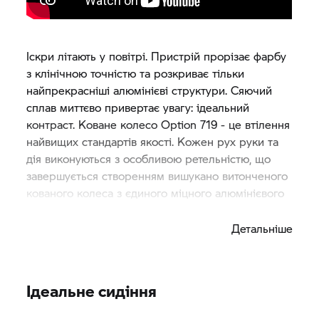
Іскри літають у повітрі. Пристрій прорізає фарбу
з клінічною точністю та розкриває тільки
найпрекрасніші алюмінієві структури. Сяючий
сплав миттєво привертає увагу: ідеальний
контраст. Коване колесо Option 719 - це втілення
найвищих стандартів якості. Кожен рух руки та
дія виконуються з особливою ретельністю, що
завершується створенням вишукано витонченого
кованого колеса з єдиного міцного алюмінієвого
блоку.
Детальніше
Ідеальне сидіння