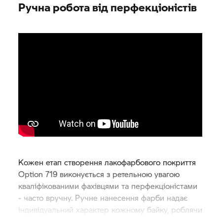
Ручна робота від перфекціоністів
Кожен етап створення лакофарбового покриття
Option 719 виконується з ретельною увагою
кваліфікованими фахівцями та перфекціоністами
- часто вручну. Ручне нанесення фарби надає
індивідуальний характер кожному байку, роблячи