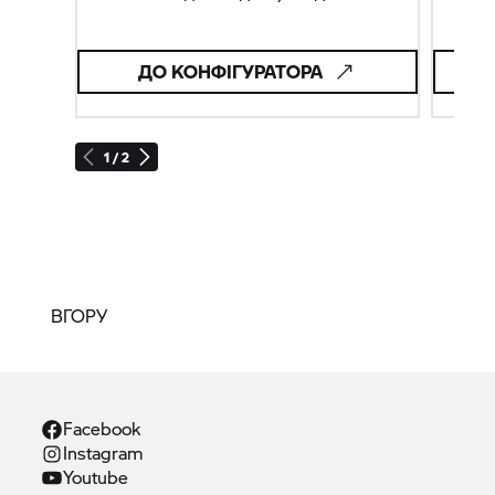
мотоцикла.
байку е
ДО КОНФІГУРАТОРА
1 / 2
ВГОРУ
Facebook
Instagram
Youtube