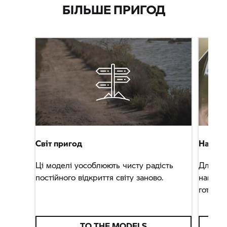
БІЛЬШЕ ПРИГОД
Світ пригод
Навіга
Ці моделі уособлюють чисту радість
Для всі
постійного відкриття світу заново.
навігат
готові 
TO THE MODELS