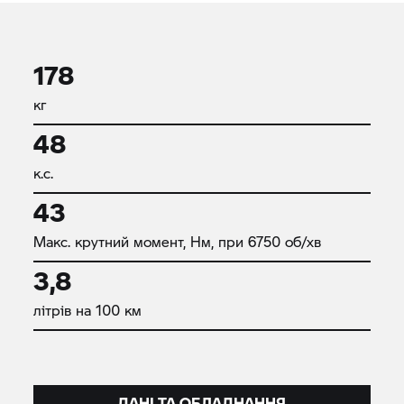
178
кг
48
к.с.
43
Макс. крутний момент, Нм, при 6750 об/хв
3,8
літрів на 100 км
ДАНІ ТА ОБЛАДНАННЯ