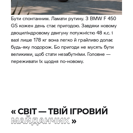
Бути спонтанним. Ламати рутину. З BMW F 450
GS кожен день стає пригодою. Завдяки новому
двоциліндровому двигуну потужністю 48 к.с. і
вазі лише 178 кг вона легко й грайливо долає
будь-яку подорож. Бо пригоди не мусять бути
великими, щоб стати незабутніми. Головне —
переживати їх щодня по-новому.
«
СВІТ — ТВІЙ ІГРОВИЙ
МАЙДАНЧИК
»