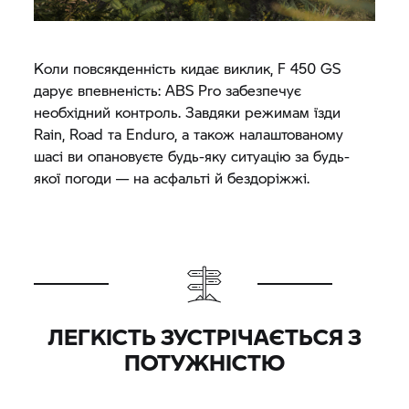
Коли повсякденність кидає виклик, F 450 GS
дарує впевненість: ABS Pro забезпечує
необхідний контроль. Завдяки режимам їзди
Rain, Road та Enduro, а також налаштованому
шасі ви опановуєте будь-яку ситуацію за будь-
якої погоди — на асфальті й бездоріжжі.
ЛЕГКІСТЬ ЗУСТРІЧАЄТЬСЯ З
ПОТУЖНІСТЮ