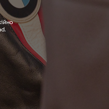
кійно
d.