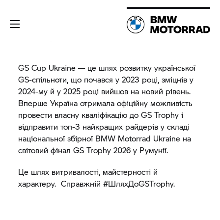
GS Cup Ukraine
GS Cup Ukraine — це шлях розвитку української
GS-спільноти, що почався у 2023 році, зміцнів у
2024-му й у 2025 році вийшов на новий рівень.
Вперше Україна отримала офіційну можливість
провести власну кваліфікацію до
GS Trophy
і
відправити топ-3 найкращих райдерів у складі
національної збірної
BMW Motorrad
Ukraine на
світовий фінал
GS Trophy
2026 у Румунії.
Це шлях витривалості, майстерності й
характеру. Справжній #ШляхДоGSTrophy.