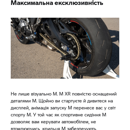
Максимальна ексклюзивність
Не лише візуально M. M XR повністю оснащений
деталями M. Щойно ви стартуєте й дивитеся на
дисплей, анімація запуску M перенесе вас у світ
спорту M. У той час як спортивне сидіння M
дозволяє вам керувати автомобілем, не
втомлюючись, крильця M забезпечують