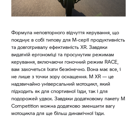
Формула неповторного відчуття керування, що
поєднує в собі типову для М-серії продуктивність
та довготривалу ефективність XR. Завдяки
видатній ергономіці та просунутим режимам
керування, включаючи гоночний режим RACE,
вам захочеться їхати безкінечно. Вона має все, і
не лише з точки зору оснащення. М XR — це
надзвичайно універсальний мотоцикл, який
підходить як для спортивної їзди, так і для
подорожей удвох. Завдяки додатковому пакету M
Competition можна додатково зменшити вагу
мотоцикла для ще більш динамічної їзди.