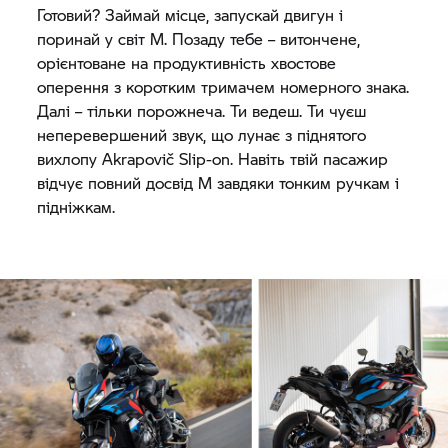
Готовий? Займай місце, запускай двигун і
поринай у світ M. Позаду тебе – витончене,
орієнтоване на продуктивність хвостове
оперення з коротким тримачем номерного знака.
Далі – тільки порожнеча. Ти ведеш. Ти чуєш
неперевершений звук, що лунає з піднятого
вихлопу Akrapovič Slip-on. Навіть твій пасажир
відчує повний досвід M завдяки тонким ручкам і
підніжкам.