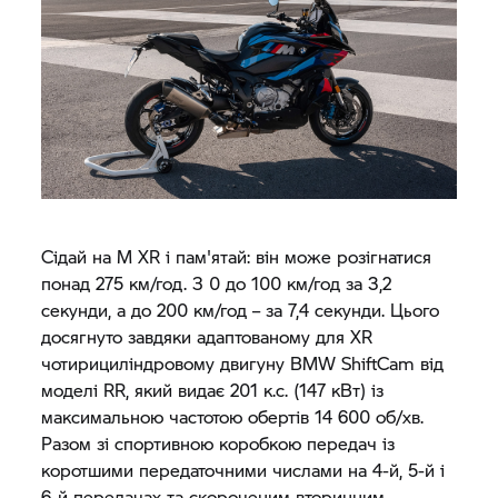
Сідай на M XR і пам'ятай: він може розігнатися
понад 275 км/год. З 0 до 100 км/год за 3,2
секунди, а до 200 км/год – за 7,4 секунди. Цього
досягнуто завдяки адаптованому для XR
чотирициліндровому двигуну BMW ShiftCam від
моделі RR, який видає 201 к.с. (147 кВт) із
максимальною частотою обертів 14 600 об/хв.
Разом зі спортивною коробкою передач із
коротшими передаточними числами на 4-й, 5-й і
6-й передачах та скороченим вторинним