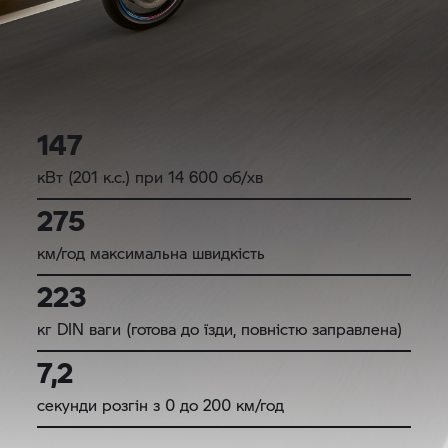
147
кВт (201 к.с.) при 14 600 об/хв
275
км/год максимальна швидкість
223
кг DIN ваги (готова до їзди, повністю заправлена)
7,2
секунди розгін з 0 до 200 км/год