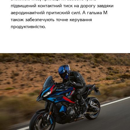
підвищений контактний тиск на дорогу завдяки
аеродинамічній притискній силі. А гальма M
також забезпечують точне керування
продуктивністю.