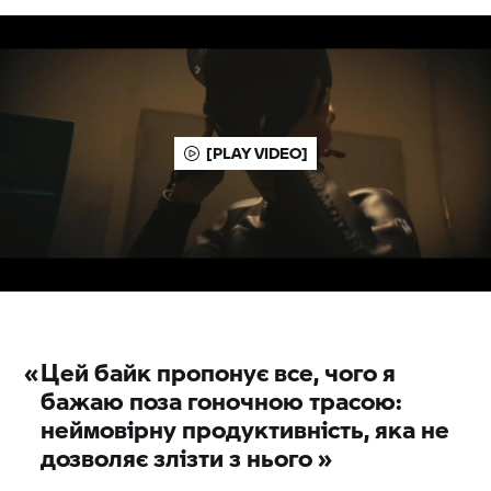
[PLAY VIDEO]
«
Цей байк пропонує все, чого я
бажаю поза гоночною трасою:
неймовірну продуктивність, яка не
дозволяє злізти з нього
»