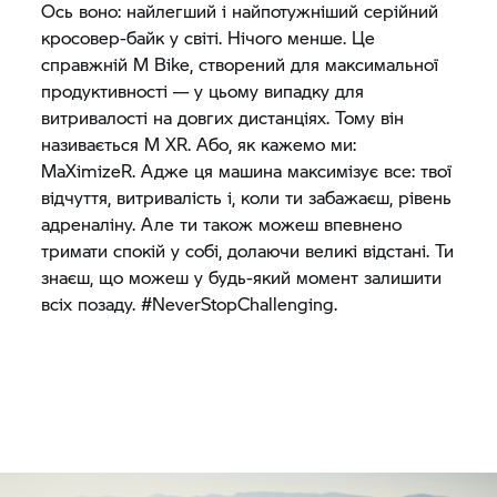
Ось воно: найлегший і найпотужніший серійний
кросовер-байк у світі. Нічого менше. Це
справжній M Bike, створений для максимальної
продуктивності — у цьому випадку для
витривалості на довгих дистанціях. Тому він
називається M XR. Або, як кажемо ми:
MaXimizeR. Адже ця машина максимізує все: твої
відчуття, витривалість і, коли ти забажаєш, рівень
адреналіну. Але ти також можеш впевнено
тримати спокій у собі, долаючи великі відстані. Ти
знаєш, що можеш у будь-який момент залишити
всіх позаду. #NeverStopChallenging.