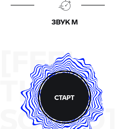
ЗВУК М
[FEEL
THE
СТАРТ
SOUND]