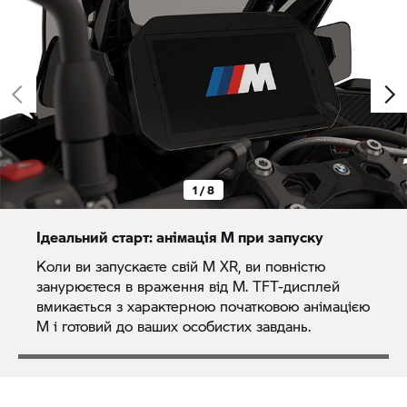
1 / 8
Ідеальний старт: анімація M при запуску
Коли ви запускаєте свій M XR, ви повністю
занурюєтеся в враження від M. TFT-дисплей
вмикається з характерною початковою анімацією
M і готовий до ваших особистих завдань.