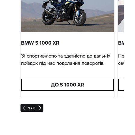
BMW
S 1000 XR
BMW 
Зі спортивністю та здатністю до дальніх
Перегон
поїздок під час подолання поворотів.
себе н
ДО
S 1000 XR
1 / 3