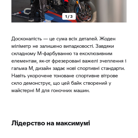
1 / 3
Досконалість — це сума всіх деталей. Жоден
міліметр не залишено випадковості. Завдяки
складному M-фарбуванню та ексклюзивним
елементам, як-от фрезеровані важелі зчеплення і
гальма M, дизайн задає нові спортивні стандарти.
Навіть укорочене тоноване спортивне вітрове
скло демонструє, що цей байк створений у
майстерні M для гоночних машин.
Лідерство на максимумі