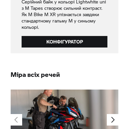
Серійний байк у кольорі Lightwhite uni
з M Tapes створює сильний контраст.
Як M Bike M XR упізнається завдяки
стандартному гальму M у синьому
кольорі.
КОНФІГУРАТОР
Міра всіх речей