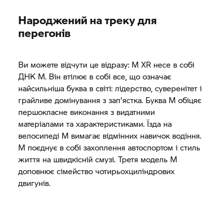
Народжений на треку для
перегонів
Ви можете відчути це відразу: M XR несе в собі
ДНК M. Він втілює в собі все, що означає
найсильніша буква в світі: лідерство, суверенітет і
грайливе домінування з зап'ястка. Буква M обіцяє
першокласне виконання з видатними
матеріалами та характеристиками. Їзда на
велосипеді M вимагає відмінних навичок водіння.
M поєднує в собі захоплення автоспортом і стиль
життя на швидкісній смузі. Третя модель M
доповнює сімейство чотирьохциліндрових
двигунів.