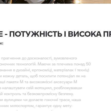
 - ПОТУЖНІСТЬ І ВИСОКА 
Ж!
 прагнення до досконалості, зумовленого
гоночних технологій. Маючи за плечима понад 50
знання в дизайні, ергономіці, матеріалах і техніці
и кожну деталь, щоб посилити потенціал як на
Наші пакети M та високоякісні аксесуари M
о налаштувати свій мотоцикл, розблокувавши
ий контроль та безкомпромісну безпеку.
ви вулицями чи долаєте гоночні траси, наша
енних мотоспортом, гарантує одну мету: