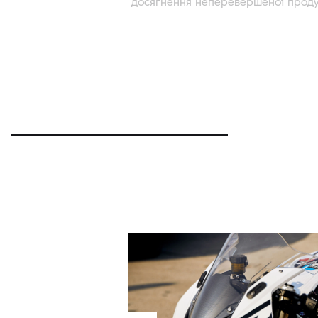
досягнення неперевершеної продук