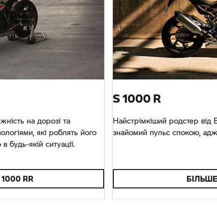
S 1000 R
жність на дорозі та
Найстрімкіший родстер від
ологіями, які роблять його
знайомий пульс спокою, адже
 будь-якій ситуації.
 1000 RR
БІЛЬШ