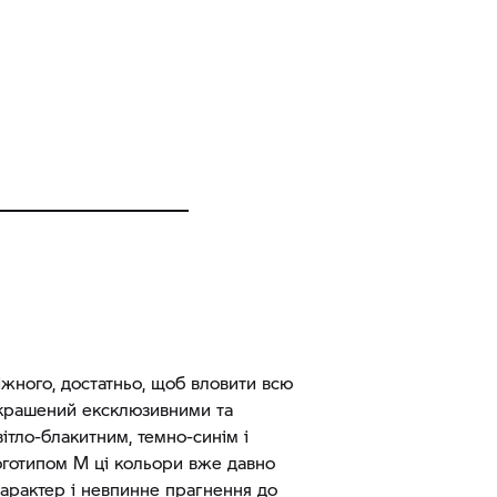
іжного, достатньо, щоб вловити всю
крашений ексклюзивними та
ітло-блакитним, темно-синім і
оготипом M ці кольори вже давно
арактер і невпинне прагнення до