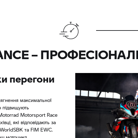
NCE – ПРОФЕСІОНАЛ
ьки перегони
сягнення максимальної
що підвищують
otorrad
Motorsport Race
івці, які відповідають за
в WorldSBK та FIM EWC.
аш мотоцикл