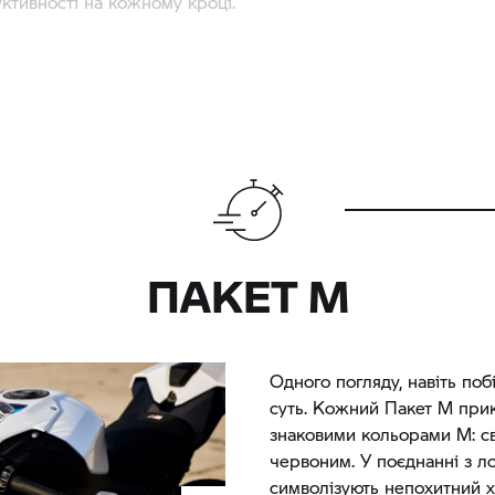
тивності на кожному кроці.
ПАКЕТ M
Одного погляду, навіть поб
суть. Кожний Пакет M при
знаковими кольорами M: св
червоним. У поєднанні з л
символізують непохитний х