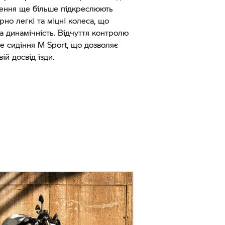
ення ще більше підкреслюють
но легкі та міцні колеса, що
а динамічність. Відчуття контролю
е сидіння M Sport, що дозволяє
ій досвід їзди.