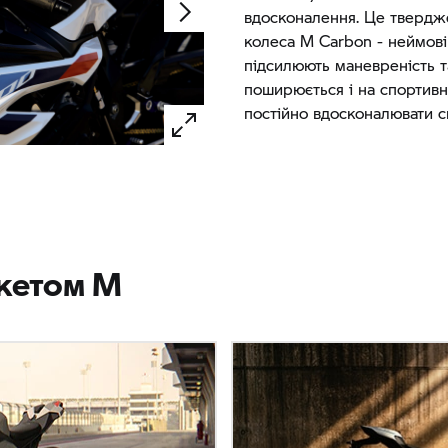
вдосконалення. Це твердж
колеса M Carbon - неймовір
підсилюють маневреність т
поширюється і на спортивн
постійно вдосконалювати св
акетом M