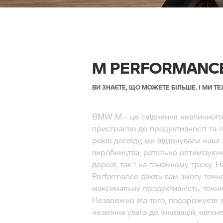
M PERFORMANCE
ВИ ЗНАЄТЕ, ЩО МОЖЕТЕ БІЛЬШЕ. І МИ ТЕ
BMW M
- це свідчення невпинного
пристрастю до продуктивності та 
років досвіду, ми відточували наші 
виробництва, ретельно оптимізуюч
дорозі, так і на гоночному треку. 
Performance дають вам змогу точн
максимальну продуктивність, точн
Незалежно від того, подорожуєте 
незмінна увага до інновацій, натхн