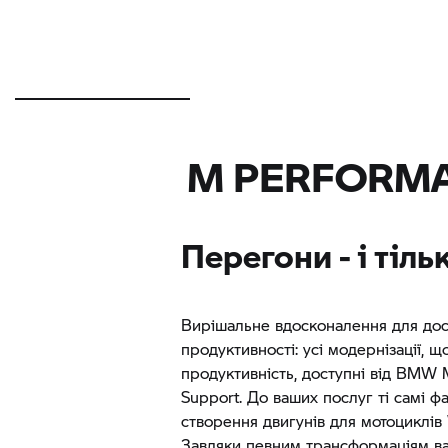
M PERFORMA
Перегони - і тіл
Вирішальне вдосконалення для до
продуктивності: усі модернізації, 
продуктивність, доступні від
BMW M
Support. До ваших послуг ті самі фах
створення двигунів для мотоциклі
Завдяки певним трансформаціям в