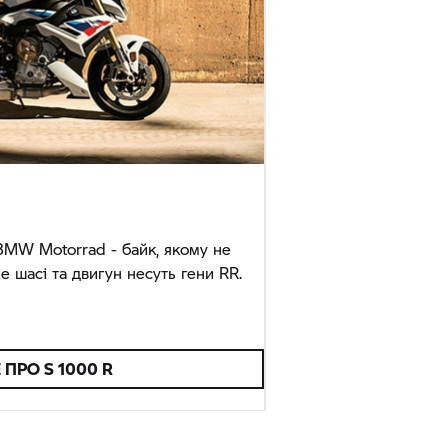
BMW Motorrad
- байк, якому не
 шасі та двигун несуть гени RR.
Е ПРО
S 1000 R