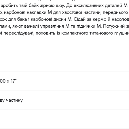
зробить твій байк зіркою шоу. До ексклюзивних деталей M
о, карбонові накладки M для хвостової частини, переднього
акож для бака і карбонові диски M. Сідай за кермо й насол
лями, як-от важелі управління M та підніжки M. Потужний з
ї переслідувачі, походить із компактного титанового глушни
00 x 17”
ву частину