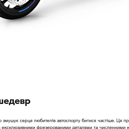
шедевр
що змушує серця любителів автоспорту битися частіше. Ця п
з ексклюзивними фрезерованими деталями та численними 