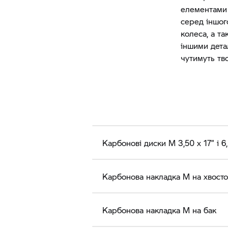
елементами 
серед іншог
колеса, а т
іншими дета
чутимуть тво
Карбонові диски M 3,50 x 17” і 6,
Карбонова накладка M на хвосто
Карбонова накладка M на бак