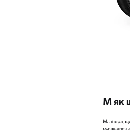
M як 
M: літера, 
оснащення 