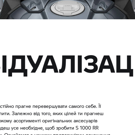
ІДУАЛІЗАЦ
остійно прагне перевершувати самого себе. Її
ти. Залежно від того, яких цілей ти прагнеш
окому асортименті оригінальних аксесуарів
йдеш усе необхідне, щоб зробити
S 1000 RR
м. Ознайомся з нашими пропозиціями оснащення