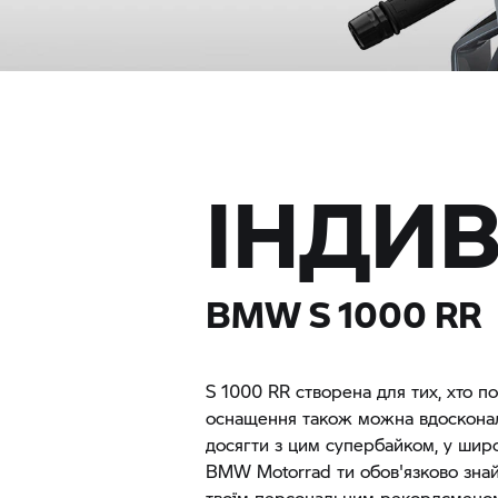
ІНДИВ
BMW
S 1000 RR
S 1000 RR
створена для тих, хто п
оснащення також можна вдосконали
досягти з цим супербайком, у шир
BMW Motorrad
ти обов'язково зна
твоїм персональним рекордсмено