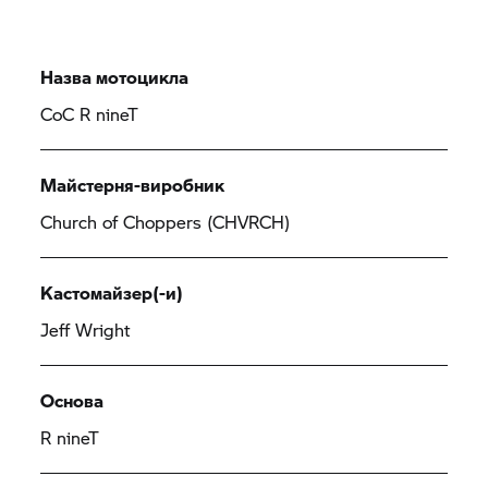
Назва мотоцикла
CoC
R nineT
Майстерня-виробник
Church of Choppers (CHVRCH)
Кастомайзер(-и)
Jeff Wright
Основа
R nineT