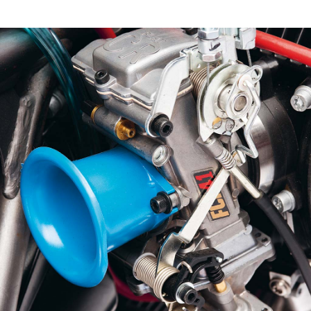
частин, які, на його думку, більше не потрібні. Для
R nineT
він зняв автомобільну електроніку. Два
полюси батареї тепер розташовані у горбі
складаного сидіння. Вони легко доступні та
забезпечують звуковий сигнал і миготливі
покажчики повороту. Система впорскування
також повинна була піти; Джефф замінив її на
класичний плоский бічний карбюратор. Замість
аварійного запалювання він встановив
традиційний магніт запалювання, який добре
видно, тому що нижня половина резервуара
функціонує як вікно. Це всього лише приклад
майстерності Джеффа.