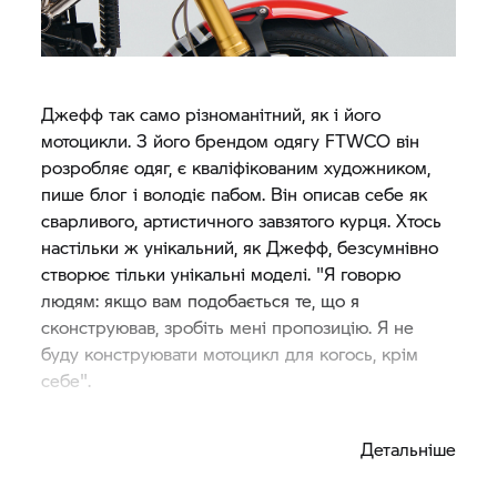
Джефф так само різноманітний, як і його
мотоцикли. З його брендом одягу FTWCO він
розробляє одяг, є кваліфікованим художником,
пише блог і володіє пабом. Він описав себе як
сварливого, артистичного завзятого курця. Хтось
настільки ж унікальний, як Джефф, безсумнівно
створює тільки унікальні моделі. "Я говорю
людям: якщо вам подобається те, що я
сконструював, зробіть мені пропозицію. Я не
буду конструювати мотоцикл для когось, крім
себе".
Його процес модифікації схожий на процес
Детальніше
очищення пружини. Джефф називає це
"прибиранням", коли він позбавляється від всіх