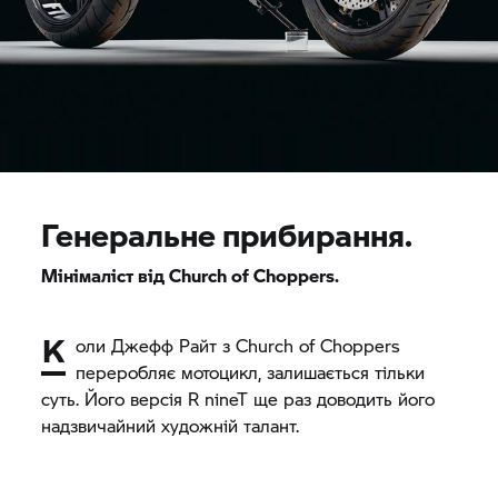
Генеральне прибирання.
Мінімаліст від Church of Choppers.
К
оли Джефф Райт з Church of Choppers
переробляє мотоцикл, залишається тільки
суть. Його версія
R nineT
ще раз доводить його
надзвичайний художній талант.