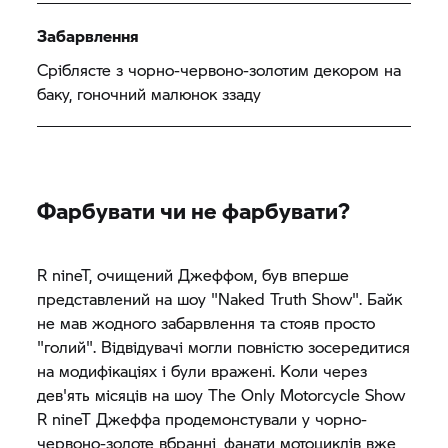
Забарвлення
Сріблясте з чорно-червоно-золотим декором на
баку, гоночний малюнок ззаду
Фарбувати чи не фарбувати?
R nineT,
очищений Джеффом, був вперше
представлений на шоу "Naked Truth Show". Байк
не мав жодного забарвлення та стояв просто
"голий". Відвідувачі могли повністю зосередитися
на модифікаціях і були вражені. Коли через
дев'ять місяців на шоу The Only Motorcycle Show
R nineT
Джеффа продемонстували у чорно-
червоно-золоте вбранні, фанати мотоциклів вже