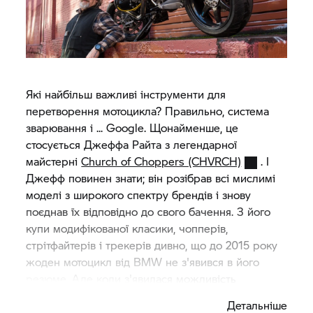
Які найбільш важливі інструменти для
перетворення мотоцикла? Правильно, система
зварювання і ... Google. Щонайменше, це
стосується Джеффа Райта з легендарної
майстерні
Church of Choppers (CHVRCH)
. І
Джефф повинен знати; він розібрав всі мислимі
моделі з широкого спектру брендів і знову
поєднав їх відповідно до свого бачення. З його
купи модифікованої класики, чопперів,
стрітфайтерів і трекерів дивно, що до 2015 року
жоден мотоцикл від BMW не з'явився в його
резюме. Але коли з'явилася можливість
оформити свій стиль, він був у захваті. "Я живу в
Детальніше
центрі США, і за 2000 миль до Каліфорнії і 1500