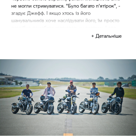
не могли стримуватися. "Було багато п'ятірок", -
згадує Джефф. І якщо хтось із його
шанувальників хоче наслідувати його, їм просто
потрібно придбати зварювальну систему. І для
натхнення: незабутні мотоцикли Джеффа можуть
+ Детальніше
бути знайдені ким завгодно у Google.