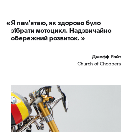
миль до Нью-Йорка дуже класно отримати
можливість возитися з таким байком", - говорить
Джефф, який живе зі своєю дружиною та трьома
«
Я пам'ятаю, як здорово було
дітьми у Де-Мойні.
зібрати мотоцикл. Надзвичайно
обережний розвиток. »
Джефф Райт
Church of Choppers