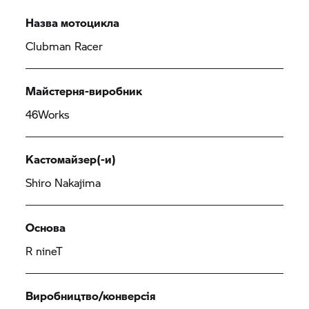
Назва мотоцикла
Clubman Racer
Майстерня-виробник
46Works
Кастомайзер(-и)
Shiro Nakajima
Основа
R nineT
Виробництво/конверсія