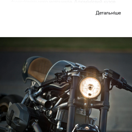
функціонального мотоцикла. Алюмінієвий кузов
повністю зроблений вручну. Лінія задньої
Детальніше
частини нагадує стиль класичних гоночних
машин. Сіро розуміє, як поєднувати
продуктивність з вражаючими деталями,
створюючи ідеальний баланс між відпочинком і
гонками.