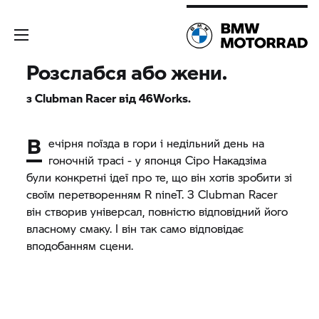
Розслабся або жени.
з Clubman Racer від 46Works.
В
ечірня поїзда в гори і недільний день на
гоночній трасі - у японця Сіро Накадзіма
були конкретні ідеї про те, що він хотів зробити зі
своїм перетворенням
R nineT.
З Clubman Racer
він створив універсал, повністю відповідний його
власному смаку. І він так само відповідає
вподобанням сцени.