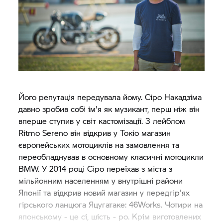
Його репутація передувала йому. Сіро Накадзіма
давно зробив собі ім'я як музикант, перш ніж він
вперше ступив у світ кастомізації. З лейблом
Ritmo Sereno він відкрив у Токіо магазин
європейських мотоциклів на замовлення та
переобладнував в основному класичні мотоцикли
BMW. У 2014 році Сіро переїхав з міста з
мільйонним населенням у внутрішні райони
Японії та відкрив новий магазин у передгір'ях
гірського ланцюга Яцугатаке: 46Works. Чотири на
японському - це сі, шість - ро. Крім виготовлених