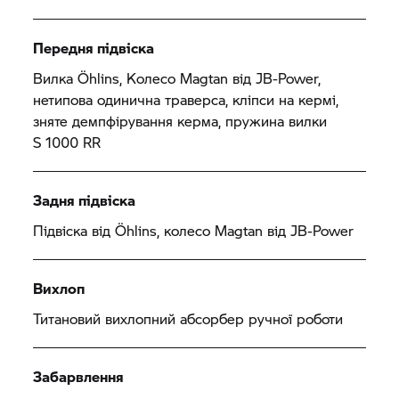
Передня підвіска
Вилка Öhlins, Колесо Magtan від JB-Power,
нетипова одинична траверса, кліпси на кермі,
зняте демпфірування керма, пружина вилки
S 1000 RR
Задня підвіска
Підвіска від Öhlins, колесо Magtan від JB-Power
Вихлоп
Титановий вихлопний абсорбер ручної роботи
Забарвлення