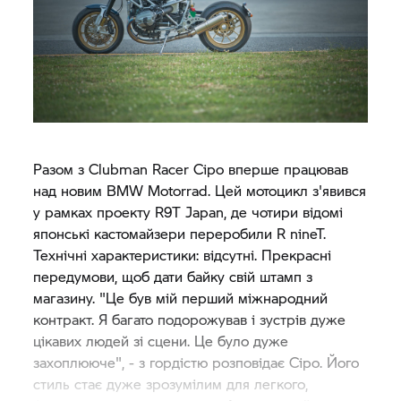
Разом з Clubman Racer Сіро вперше працював
над новим
BMW Motorrad.
Цей мотоцикл з'явився
у рамках проекту R9T Japan, де чотири відомі
японські кастомайзери переробили
R nineT.
Технічні характеристики: відсутні. Прекрасні
передумови, щоб дати байку свій штамп з
магазину. "Це був мій перший міжнародний
контракт. Я багато подорожував і зустрів дуже
цікавих людей зі сцени. Це було дуже
захоплююче", - з гордістю розповідає Сіро. Його
стиль стає дуже зрозумілим для легкого,