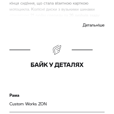
кінця сидіння, що стала візитною карткою
мотоцикла. Колісні диски з вузькими шинами
діаметром 21 дюйм спереду та 26 дюймів ззаду
відфрезеровані з алюмінію. Задній хитний важіль
Детальніше
і трапецієвидна передня підвіска виконані з
цілісного шматка металу та разом з прихованою
підвіскою жорстко закріплені на трубчастому
каркасі. Двигун підвішений на спеціальній рамній
конструкції. Бак, сидіння і передній обтічник
виготовлені вручну з листового металу.
БАЙК У ДЕТАЛЯХ
Рама
Custom Works ZON