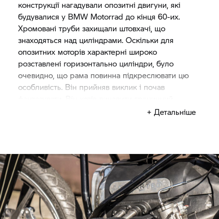
конструкції нагадували опозитні двигуни, які
будувалися у
BMW Motorrad
до кінця 60-их.
Хромовані труби захищали штовхачі, що
знаходяться над циліндрами. Оскільки для
опозитних моторів характерні широко
розставлені горизонтально циліндри, було
очевидно, що рама повинна підкреслювати цю
особливість. Він прийняв виклик і почав
фантазувати. Він хотів вичавити граничний
максимум з мотора. І тоді у Юічі виникла ідея -
+ Детальніше
сконструювати Land Speed Racer.