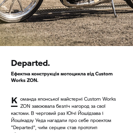
Departed.
Ефектна конструкція мотоцикла від Custom
Works ZON.
К
оманда японської майстерні Custom Works
ZON завоювала безліч нагород за свої
кастоми. В черговий раз Юічі Йошідзава і
Йошікадзу Уеда нагадали про себе проектом
"Departed", чиїм серцем став прототип