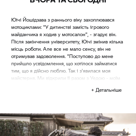
Юічі Йошідзава з раннього віку захоплювався
мотоциклами: "У дитинстві замість ігрового
майданчика я ходив у мотосалон", - згадує він.
Після закінчення університету, Юічі змінив кілька
місць роботи. Але все не мало сенсу, він не
отримував задоволення. "Поступово до мене
прийшло усвідомлення, що хотілося займатися
тим, що я дійсно люблю. Так і з'явилася моя
майстерня. Ми відкрили її разом з Уедою - моїм
однокурсником".
+ Детальніше