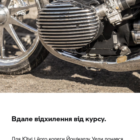
Вдале відхилення від курсу.
Для Юічі і його колеги Йошікадзу Уеди почався