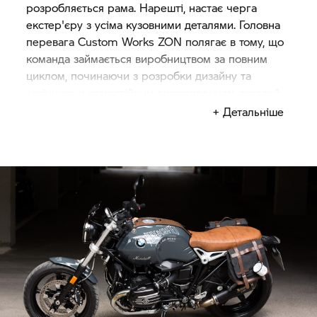
розробляється рама. Нарешті, настає черга
екстер'єру з усіма кузовними деталями. Головна
перевага Custom Works ZON полягає в тому, що
команда займається виробництвом за повним
циклом, починаючи з розробки дизайну та
закінчуючи самостійним виготовленням деталей
мотоцикла. "Найважливіше, щоб кастом на виході
+ Детальніше
виходив цілісним. Наші мотоцикли цінуються за
оздоблення деталей без шкоди для
функціональності". Все це, зрозуміло, може бути
застосовано і до "Departed" - навіть незважаючи
на те, що проект концептуально інший.
Нескінченне захоплення - і до, і після.