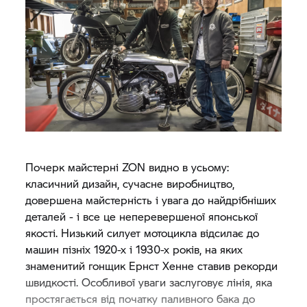
Почерк майстерні ZON видно в усьому:
класичний дизайн, сучасне виробництво,
довершена майстерність і увага до найдрібніших
деталей - і все це неперевершеної японської
якості. Низький силует мотоцикла відсилає до
машин пізніх 1920-х і 1930-х років, на яких
знаменитий гонщик Ернст Хенне ставив рекорди
швидкості. Особливої ​​уваги заслуговує лінія, яка
простягається від початку паливного бака до