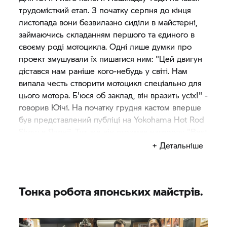
трудомісткий етап. З початку серпня до кінця
листопада вони безвилазно сиділи в майстерні,
займаючись складанням першого та єдиного в
своєму роді мотоцикла. Одні лише думки про
проект змушували їх пишатися ним: "Цей двигун
дістався нам раніше кого-небудь у світі. Нам
випала честь створити мотоцикл спеціально для
цього мотора. Б'юся об заклад, він вразить усіх!" -
говорив Юічі. На початку грудня кастом вперше
був представлений публіці на Yokohama Hot Rod
Show в Японії. Тут же він отримав нагороду "Best
Of Show". Такому складному проекту та такому
+ Детальніше
унікальному мотоциклу необхідна відповідна
назва - "Departed": відхилення від курсу з вдалою
розв'язкою. "Здається, ми вступили на шлях
Тонка робота японських майстрів.
абсолютно нових пригод", - говорив Юічі.