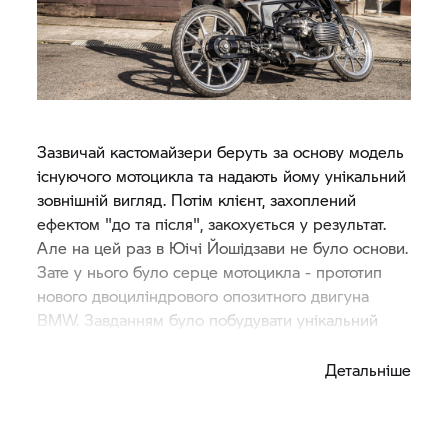
Зазвичай кастомайзери беруть за основу модель
існуючого мотоцикла та надають йому унікальний
зовнішній вигляд. Потім клієнт, захоплений
ефектом "до та після", закохується у результат.
Але на цей раз в Юічі Йошідзави не було основи.
Зате у нього було серце мотоцикла - прототип
нового двоциліндрового опозитного двигуна
BMW. Завданням було побудувати унікальний
мотоцикл спеціально для цього мотора.
Детальніше