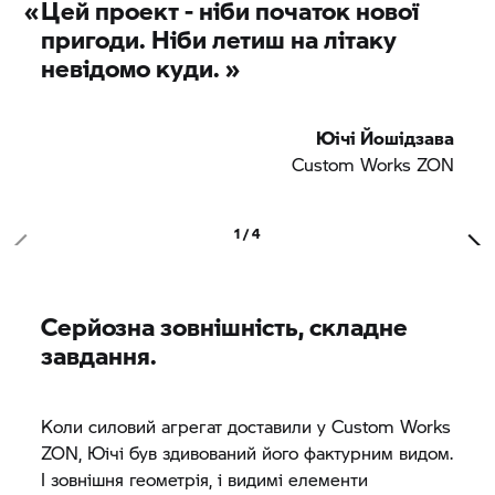
«
Цей проект - ніби початок нової
пригоди. Ніби летиш на літаку
невідомо куди. »
Юічі Йошідзава
Custom Works ZON
1 / 4
Серйозна зовнішність, складне
завдання.
Коли силовий агрегат доставили у Custom Works
ZON, Юічі був здивований його фактурним видом.
І зовнішня геометрія, і видимі елементи