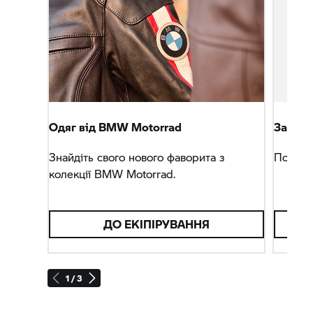
Одяг від
BMW Motorrad
Захист
Знайдіть свого нового фаворита з
Посилює
колекції
BMW Motorrad.
ДО ЕКІПІРУВАННЯ
1 / 3