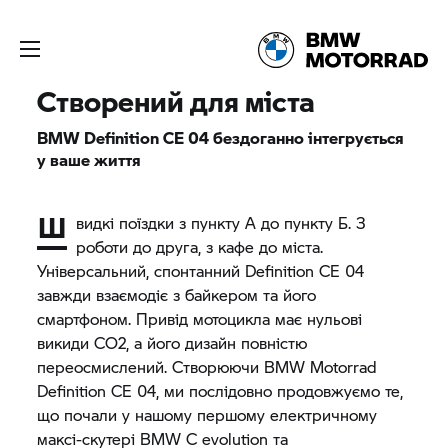
Створений для міста
BMW Definition CE 04 бездоганно інтегрується
у ваше життя
Ш
видкі поїздки з пункту А до пункту Б. З
роботи до друга, з кафе до міста.
Універсальний, спонтанний Definition CE 04
завжди взаємодіє з байкером та його
смартфоном. Привід мотоцикла має нульові
викиди СО2, а його дизайн повністю
переосмислений. Створюючи
BMW Motorrad
Definition CE 04, ми послідовно продовжуємо те,
що почали у нашому першому електричному
максі-скутері BMW
C evolution
та