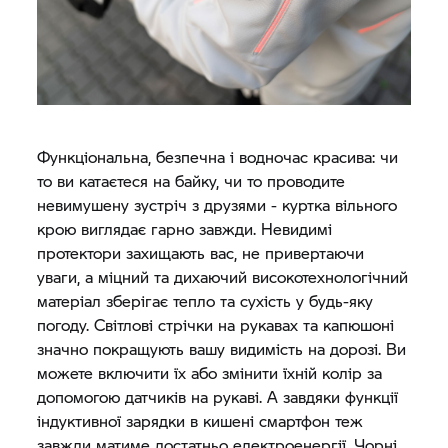
Функціональна, безпечна і водночас красива: чи
то ви катаєтеся на байку, чи то проводите
невимушену зустріч з друзями - куртка вільного
крою виглядає гарно завжди. Невидимі
протектори захищають вас, не привертаючи
уваги, а міцний та дихаючий високотехнологічний
матеріал зберігає тепло та сухість у будь-яку
погоду. Світлові стрічки на рукавах та капюшоні
значно покращують вашу видимість на дорозі. Ви
можете включити їх або змінити їхній колір за
допомогою датчиків на рукаві. А завдяки функції
індуктивної зарядки в кишені смартфон теж
завжди матиме достатньо електроенергії. Чорні