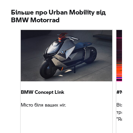
Більше про Urban Mobility від
BMW Motorrad
BMW Concept Link
#NEXT
Місто біля ваших ніг.
Візьміт
трансля
“Road A