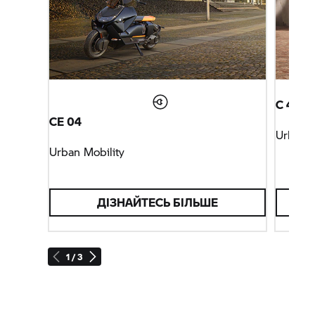
C 400 
CE 04
Urban M
Urban Mobility
ДІЗНАЙТЕСЬ БІЛЬШЕ
1 / 3