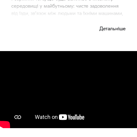
середовищі у майбутньому: чисте задоволення
від їзди, зв'язок між людьми та їхніми машинами,
а також зосередженість на головному.
Детальніше