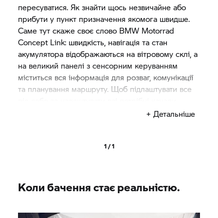
пересуватися. Як знайти щось незвичайне або
прибути у пункт призначення якомога швидше.
Саме тут скаже своє слово
BMW Motorrad
Concept Link: швидкість, навігація та стан
акумулятора відображаються на вітровому склі, а
на великий панелі з сенсорним керуванням
міститься вся інформація для розваг, комунікації
та планування маршруту. Щоб підлаштувати все
під себе та налаштувати всі потрібні канали
зв'язку між водієм і машиною, на кермі доступні
+ Детальніше
швидкі клавіші з сенсорним керуванням та
можливістю регулювання.
1 / 1
Коли бачення стає реальністю.