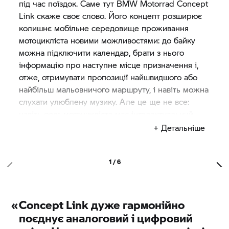
під час поїздок. Саме тут
BMW Motorrad
Concept
Link скаже своє слово. Його концепт розширює
колишнє мобільне середовище проживання
мотоцикліста новими можливостями: до байку
можна підключити календар, брати з нього
інформацію про наступне місце призначення і,
отже, отримувати пропозиції найшвидшого або
найбільш мальовничого маршруту, і навіть можна
слухати улюблену музику. Але це ще не все:
навіть одяг мотоцикліста має інтелектуальний
зв'язок з машиною. Простого плеску по рукаву,
+ Детальніше
наприклад, достатньо, щоб закрити розсувні
дверцята багажного відділення.
BMW Motorrad
Concept Link пропонує абсолютно нову
1 / 6
інтерпретацію міської мобільності:
інтелектуальної, інтегрованої та повністю
інтуїтивної.
«
Concept Link дуже гармонійно
поєднує аналоговий і цифровий