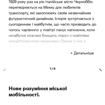
1929 року раз на рік італійське місто Черноббіо
перетворюється на Мекку для любителів
транспорту, які захоплюють своїм незвичайним
футуристичний дизайном. Історія зустрічається з
сьогоденням і майбутнім, що часто призводить до
чогось чарівного: у повітрі панує натхнення, коли
незабутня класика блищить поруч з новітніми
концептуальними машинами. Одним з них є
BMW Motorrad
Concept Link. Це доказ того, що,
думаючи одночасно про водія, машини та світ
+ Детальніше
навколо, можна їздити зовсім інакше.
1 / 6
Нове розуміння міської
мобільності.