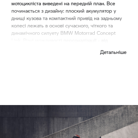
мотоцикліста виведені на передній план. Все
починається з дизайну: плоский акумулятор у
днищі кузова та компактний привід на задньому
колесі лежать в основі сучасного, чіткого та
динамічного силуету
BMW Motorrad
Concept
Link. Різні можливості персоналізації - від
сидіння до кольорових бічних панелей і різних
Детальніше
варіантів вітрового скла - підкреслюють
індивідуальну особистість кожного мотоцикліста.