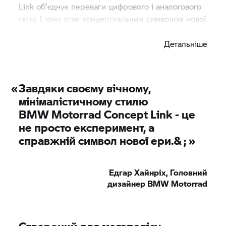
Link об'єднує переваги цифрового і аналогового
світу. І тому стає концептуальним символом нової
ери міської мобільності.
Детальніше
«
Завдяки своєму вічному,
мінімалістичному стилю
BMW Motorrad
Concept Link - це
не просто експеримент, а
справжній символ нової ери.& ; »
Едгар Хайнріх, Головний
дизайнер
BMW Motorrad
Створений для мегаполісу.