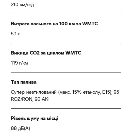
210 км/год
Витрата пального на 100 км за WMTC
5,1 л
Викиди CO2 за циклом WMTC
119 г/км
Тип палива
Супер неетилований (макс. 15% етанолу, E15), 95
ROZ/RON, 90 AKI
Рівень шуму на місці
88 дБ(А)