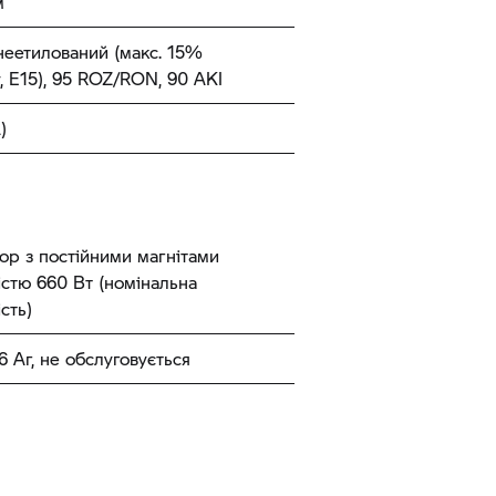
м
неетилований (макс. 15%
, E15), 95 ROZ/RON, 90 AKI
)
ор з постійними магнітами
стю 660 Вт (номінальна
сть)
26 Аг, не обслуговується