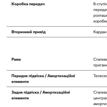
Коробка передач
6-ступі
передач
розташ
коробк
Вторинний привід
Кардан
Рама
Сталева
пригви
Передня підвіска / Амортизаційні
Телеско
елементи
Задня підвіска / Амортизаційні
Сталева
елементи
центра
аморти