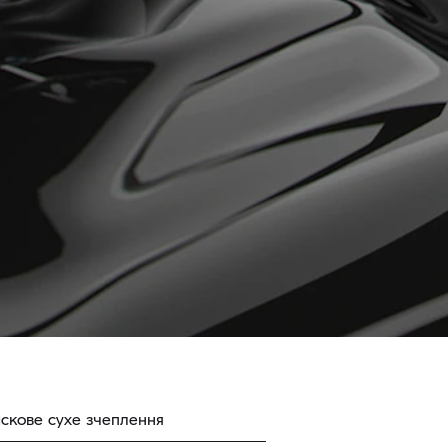
скове сухе зчеплення