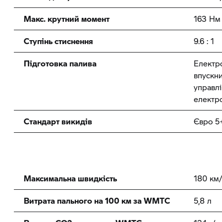
Макс. крутний момент
163 Нм
Ступінь стиснення
9.6 : 1
Підготовка палива
Електр
впускни
управл
електр
Стандарт викидів
Євро 5
Максимальна швидкість
180 км/
Витрата пального на 100 км за WMTC
5,8 л