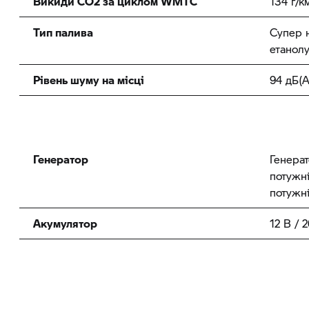
Викиди CO2 за циклом WMTC
134 г/к
Тип палива
Супер 
етанолу
Рівень шуму на місці
94 дБ(А
Генератор
Генерат
потужні
потужні
Акумулятор
12 В / 