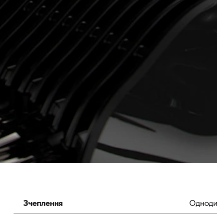
Зчеплення
Одноди