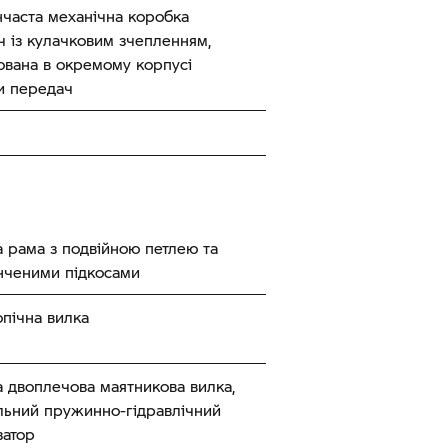
нчаста механічна коробка
 із кулачковим зчепленням,
ована в окремому корпусі
и передач
 рама з подвійною петлею та
нченими підкосами
пічна вилка
 двоплечова маятникова вилка,
льний пружинно-гідравлічний
затор