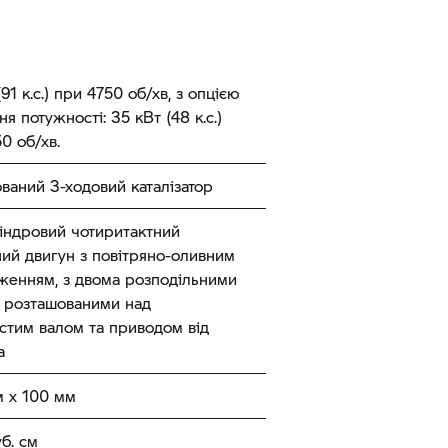
(91 к.с.) при 4750 об/хв, з опцією
я потужності: 35 кВт (48 к.с.)
0 об/хв.
ваний 3-ходовий каталізатор
індровий чотиритактний
ий двигун з повітряно-оливним
женням, з двома розподільними
, розташованими над
стим валом та приводом від
а
м x 100 мм
уб. см