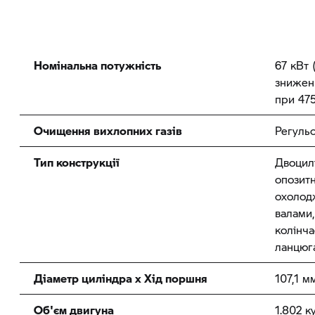
Номінальна потужність
67 кВт 
зниженн
при 475
Очищення вихлопних газів
Регульо
Тип конструкції
Двоцил
опозитн
охолод
валами
колінча
ланцюг
Діаметр циліндра х Хід поршня
107,1 м
Об'єм двигуна
1.802 к