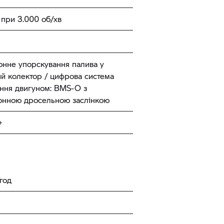
 при 3.000 об/хв
онне упорскування палива у
й колектор / цифрова система
іння двигуном: BMS-O з
онною дросельною заслінкою
+
год