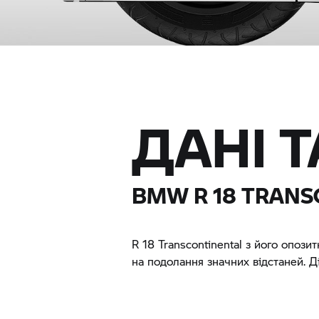
ДАНІ 
BMW
R 18
TRANS
R 18
Transcontinental з його опози
на подолання значних відстаней. Д