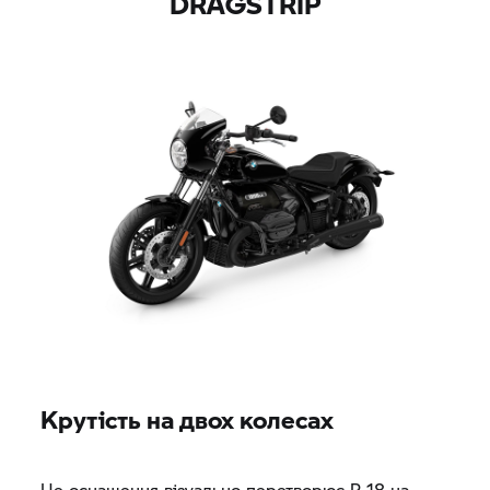
DRAGSTRIP
Крутість на двох колесах
Це оснащення візуально перетворює
R 18
на