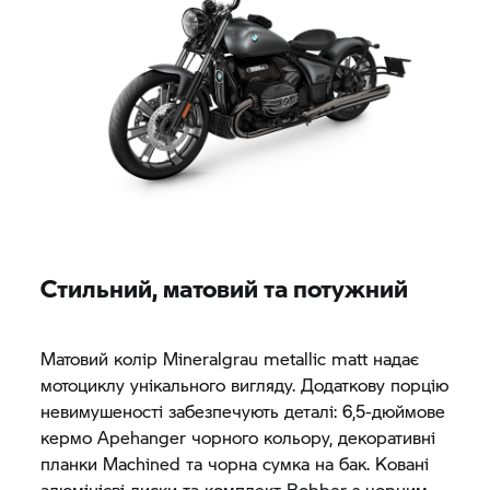
Стильний, матовий та потужний
Матовий колір Mineralgrau metallic matt надає
мотоциклу унікального вигляду. Додаткову порцію
невимушеності забезпечують деталі: 6,5-дюймове
кермо Apehanger чорного кольору, декоративні
планки Machined та чорна сумка на бак. Ковані
алюмінієві диски та комплект Bobber з чорним