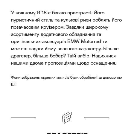
У кожному
R 18
є багато пристрасті. Його
пуристичний стиль та культові риси роблять його
позачасовим круїзером. Завдяки широкому
асортименту додаткового обладнання та
оригінальних аксесуарів
BMW Motorrad
ти
можеш надати йому власного характеру. Більше
драгстер, більше бобер? Твій вибір. Надихнися
нашими двома пропозиціями щодо оснащення.
Фони зображень окремих мотивів були оброблені за допомогою
ШІ.