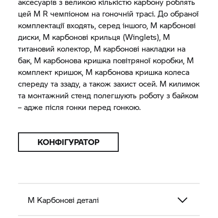
аксесуарів з великою кількістю карбону роблять
цей M R чемпіоном на гоночній трасі. До обраної
комплектації входять, серед іншого, M карбонові
диски, M карбонові крильця (Winglets), M
титановий колектор, M карбонові накладки на
бак, M карбонова кришка повітряної коробки, M
комплект кришок, M карбонова кришка колеса
спереду та ззаду, а також захист осей. M килимок
та монтажний стенд полегшують роботу з байком
– адже після гонки перед гонкою.
КОНФІГУРАТОР
M Карбонові деталі