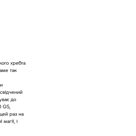
кого хребта
аме так
ми
освідчений
уває до
0 GS,
цей раз на
магії, і