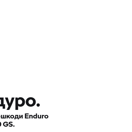
дуро.
ешкоди Enduro
0 GS.