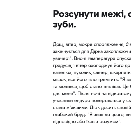
Розсунути межі, 
зуби.
Дощ, вітер, мокре спорядження, бі
закінчується для Дірка захоплюючи
увечері". Вночі температура опуск
градусів, і вітер охолоджує його д
капелюх, пуховик, светер, шкарпетк
мішок, все його тіло тремтить. "Я з
та молився, щоб стало тепліше. Це
для мене". Після ночі на відкритому
учасники ендуро повертаються у ске
стали м'якшими. Дірк досить спокі
глибокий бруд. "Я звик до цього, в
відповідно або їхав з розумом".