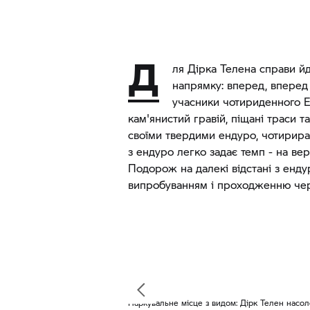
Д
ля Дірка Телена справи йд
напрямку: вперед, вперед і
учасники чотириденного 
кам'янистий гравій, піщані траси 
своїми твердими ендуро, чотирир
з ендуро легко задає темп - на ве
Подорож на далекі відстані з енд
випробуванням і проходженню че
Паркувальне місце з видом: Дірк Телен насо