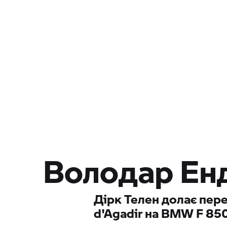
Володар Ен
Дірк Телен долає пер
d'Agadir на BMW
F 85