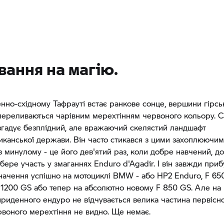
вання на магію.
енно-східному Тафрауті встає ранкове сонце, вершини гірсь
переливаються чарівним мерехтінням червоного кольору. С
згадує безплідний, але вражаючий скелястий ландшафт
иканської держави. Він часто стикався з цими захоплюючи
 минулому - це його дев'ятий раз, коли добре навчений, д
бере участь у змаганнях Enduro d'Agadir. І він завжди приб
начення успішно на мотоциклі BMW - або HP2 Enduro,
F 65
 1200 GS
або тепер на абсолютно новому F 850 ​​GS. Але на 
риденного ендуро не відчувається велика частина первісної 
воного мерехтіння не видно. Ще немає.