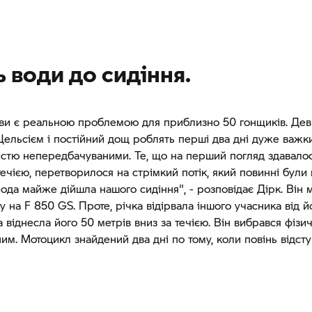
ь води до сидіння.
ви є реальною проблемою для приблизно 50 гонщиків. Дев
 Цельсієм і постійний дощ роблять перші два дні дуже важк
стю непередбачуваними. Те, що на перший погляд здавало
ечією, перетворилося на стрімкий потік, який повинні були
Вода майже дійшла нашого сидіння", - розповідає Дірк. Він
у на F 850 ​​GS. Проте, річка відірвала іншого учасника від й
 віднесла його 50 метрів вниз за течією. Він вибрався фізич
м. Мотоцикл знайдений два дні по тому, коли повінь відсту