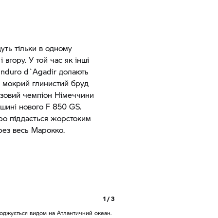
уть тільки в одному
 вгору. У той час як інші
Enduro d`Agadir долають
та мокрий глинистий бруд
азовий чемпіон Німеччини
ршині нового
F 850 GS.
уро піддається жорстоким
рез весь Марокко.
1 / 3
лоджується видом на Атлантичний океан.