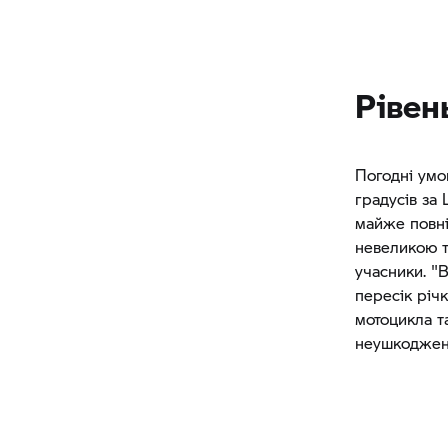
Рівен
Погодні умо
градусів за
майже повні
невеликою т
учасники. "
пересік річк
мотоцикла та
неушкоджени