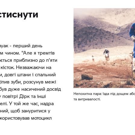
стиснути
вуак - перший день
м чином. "Але я тремтів
ається приблизно до п'яти
о кісток. Незважаючи на
и, довгі штани і спальний
ціпив зуби, розсунув межі
 був дуже насичений досвід
Непохитна пара: їзда під дощем аб
 повітрі Дірк та інші
та витривалості.
лі. У той же час, надра
йний, щоб зануритися у
икористовував мотоцикл