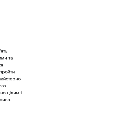
'ять
ими та
ся
 пройти
 майстерно
ого
но цілим і
пила.