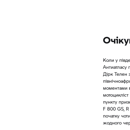
Очіку
Коли у півд
Антиатласу 
Дірк Телен 
північноафр
моментами в
мотоцикліст 
пункту приз
F 800 GS,
R
початку чоти
жодного чер