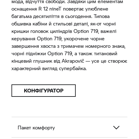
мода, відчуття свободи. Завдяки цим елементам
оснащення R 12 nineT повертає улюблене
багатьма десятиліття в сьогодення. Типова
обшивка кабіни й стильові деталі, як-от чорні
кришки головок циліндрів Option 719, важелі
керування Option 719, укорочене чорне
завершення хвоста з тримачем номерного знака,
чорні підніжки Option 719, а також титановий
кінцевий глушник від Akrapovič — усе це створює
характерний вигляд супербайка.
КОНФІГУРАТОР
Пакет комфорту