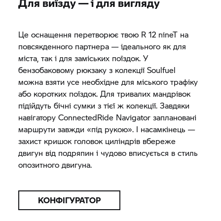
Для виїзду — і для вигляду
Це оснащення перетворює твою R 12 nineT на
повсякденного партнера — ідеального як для
міста, так і для заміських поїздок. У
бензобаковому рюкзаку з колекції Soulfuel
можна взяти усе необхідне для міського трафіку
або коротких поїздок. Для тривалих мандрівок
підійдуть бічні сумки з тієї ж колекції. Завдяки
навігатору ConnectedRide Navigator заплановані
маршрути завжди «під рукою». І насамкінець —
захист кришок головок циліндрів вбереже
двигун від подряпин і чудово вписується в стиль
опозитного двигуна.
КОНФІГУРАТОР