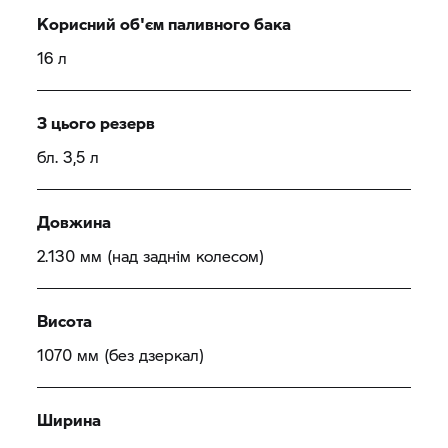
Корисний об'єм паливного бака
16 л
З цього резерв
бл. 3,5 л
Довжина
2.130 мм (над заднім колесом)
Висота
1070 мм (без дзеркал)
Ширина