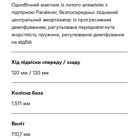
Однобічний маятник із литого алюмінію з
підпіркою Paralever, безпосередньо з’єднаний
центральний амортизатор із прогресивним
демпфуванням, регульована переднатягнута
жорсткість пружини, регулювання демпфування
на відбій
Хід підвіски спереду / ззаду
120 мм / 120 мм
Колісна база
1.511 мм
Виліт
110,7 мм