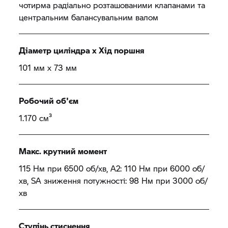
чотирма радіально розташованими клапанами та
центральним балансувальним валом
Діаметр циліндра х Хід поршня
101 мм x 73 мм
Робочий об'єм
1.170 см³
Макс. крутний момент
115 Нм при 6500 об/хв, A2: 110 Нм при 6000 об/
хв, SA зниження потужності: 98 Нм при 3000 об/
хв
Ступінь стиснення