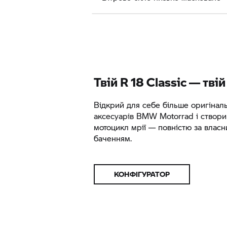
Твій
R 18 Classic
— твій
Відкрий для себе більше оригінал
аксесуарів
BMW Motorrad
і створи
мотоцикл мрії — повністю за влас
баченням.
КОНФІГУРАТОР