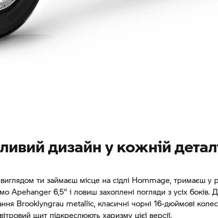
ливий дизайн у кожній детал
 виглядом ти займаєш місце на сідлі Hommage, тримаєш у 
мо Apehanger 6,5" і ловиш захоплені погляди з усіх боків. 
ння Brooklyngrau metallic, класичні чорні 16-дюймові колес
вітровий щит підкреслюють харизму цієї версії.