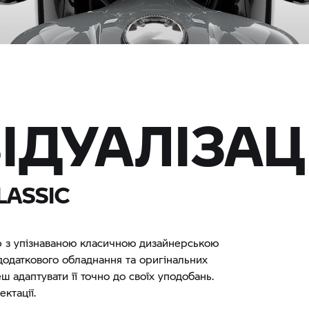
ІДУАЛІЗАЦ
CLASSIC
р з упізнаваною класичною дизайнерською
додаткового обладнання та оригінальних
 адаптувати її точно до своїх уподобань.
ктації.