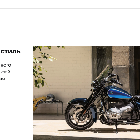
 стиль
ьного
 свій
ним