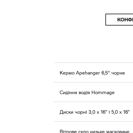
КОНФ
Кермо Apehanger 6,5" чорне
Сидіння водія Hommage
Диски чорні 3,0 x 16” і 5,0 x 16”
Вітрове скло низьке масковане