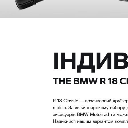
ІНДИВ
THE BMW
R 18 
R 18 Classic
— позачасовий круїзе
лінією. Завдяки широкому вибору 
аксесуарів
BMW Motorrad
ти можеш
Надихнися нашим варіантом компле