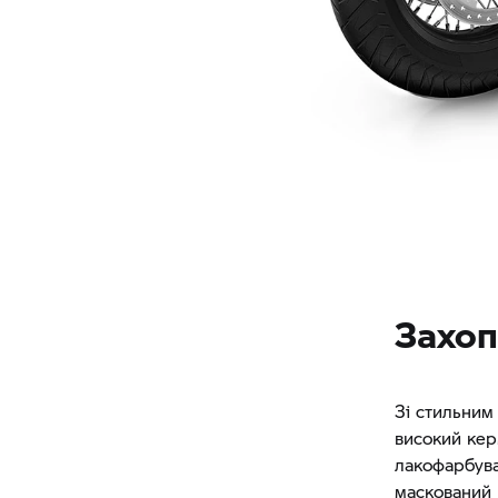
Захоп
Зі стильним
високий кер
лакофарбува
маскований 