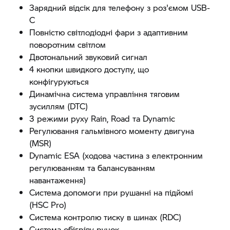
Зарядний відсік для телефону з роз'ємом USB-
C
Повністю світлодіодні фари з адаптивним
поворотним світлом
Двотональний звуковий сигнал
4 кнопки швидкого доступу, що
конфігуруються
Динамічна система управління тяговим
зусиллям (DTC)
3 режими руху Rain, Road та Dynamic
Регулювання гальмівного моменту двигуна
(MSR)
Dynamic ESA (ходова частина з електронним
регулюванням та балансуванням
навантаження)
Система допомоги при рушанні на підйомі
(HSC Pro)
Система контролю тиску в шинах (RDC)
Система обігріву ручок