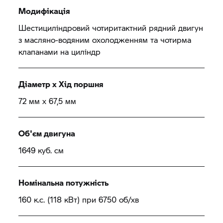
Модифікація
Шестициліндровий чотиритактний рядний двигун
з масляно-водяним охолодженням та чотирма
клапанами на циліндр
Діаметр x Хід поршня
72 мм x 67,5 мм
Об'єм двигуна
1649 куб. см
Номінальна потужність
160 к.с. (118 кВт) при 6750 об/хв