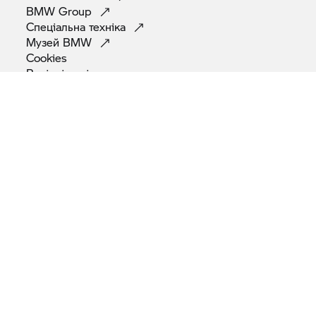
BMW
Group
Спеціальна
техніка
Музей
BMW
Cookies
Вихідні
дані
Правова
інформація
Контакти
© BMW AG 2026
Зверніть увагу: всі мотоцикли постачаються з обладнанням, що