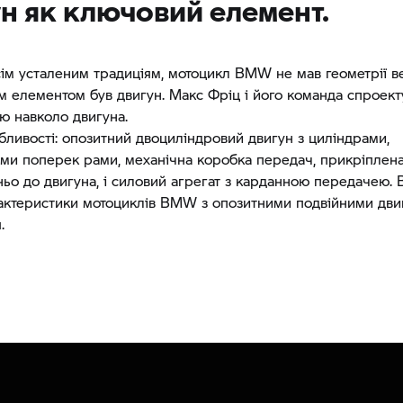
н як ключовий елемент.
ім усталеним традиціям, мотоцикл BMW не мав геометрії в
 елементом був двигун. Макс Фріц і його команда спрое
тю навколо двигуна.
бливості: опозитний двоциліндровий двигун з циліндрами,
ми поперек рами, механічна коробка передач, прикріплен
ьо до двигуна, і силовий агрегат з карданною передачею. 
рактеристики мотоциклів BMW з опозитними подвійними дви
.