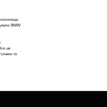
елосипеда.
ктували BMW
а
Все це
гунами та