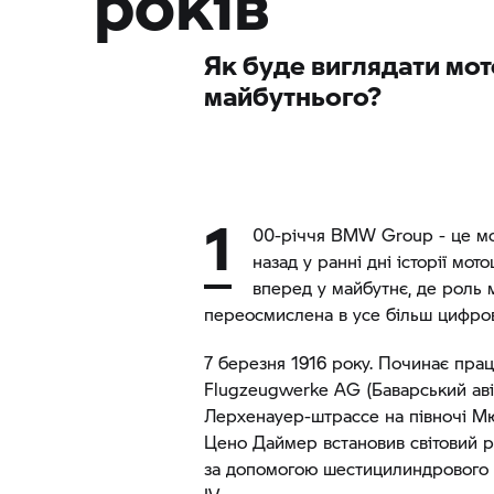
років
Як буде виглядати мо
майбутнього?
1
00-річчя
BMW Group
- це м
назад у ранні дні історії мот
вперед у майбутнє, де роль 
переосмислена в усе більш цифров
7 березня 1916 року. Починає пра
Flugzeugwerke AG (Баварський авіа
Лерхенауер-штрассе на півночі Мю
Цено Даймер встановив світовий р
за допомогою шестицилиндрового 