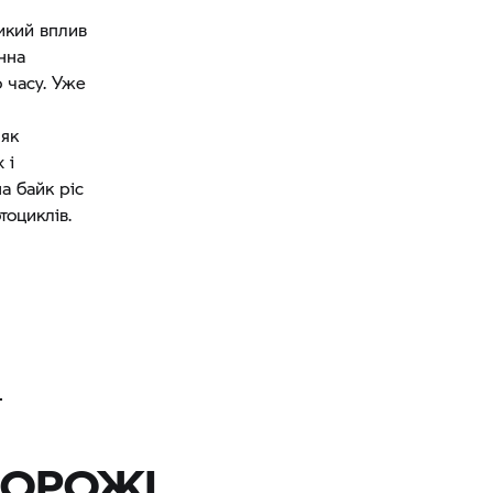
икий вплив
нна
 часу. Уже
 як
 і
а байк ріс
тоциклів.
ДОРОЖІ