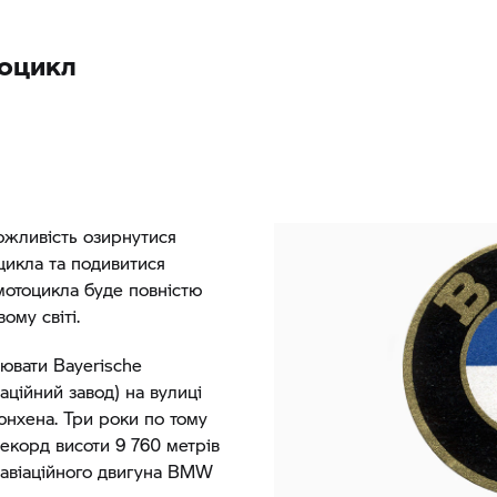
тоцикл
ожливість озирнутися
оцикла та подивитися
мотоцикла буде повністю
ому світі.
цювати Bayerische
ційний завод) на вулиці
нхена. Три роки по тому
екорд висоти 9 760 метрів
авіаційного двигуна BMW