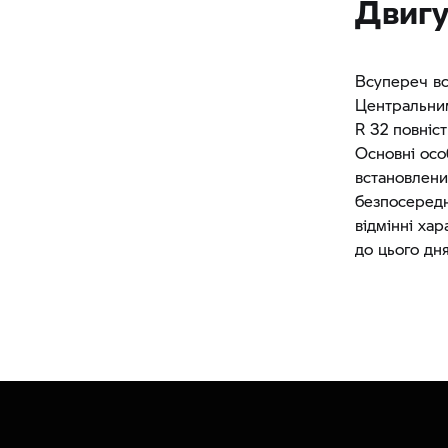
Двигу
Всупереч вс
Центральним
R 32 повніс
Основні осо
встановлени
безпосередн
відмінні ха
до цього дня