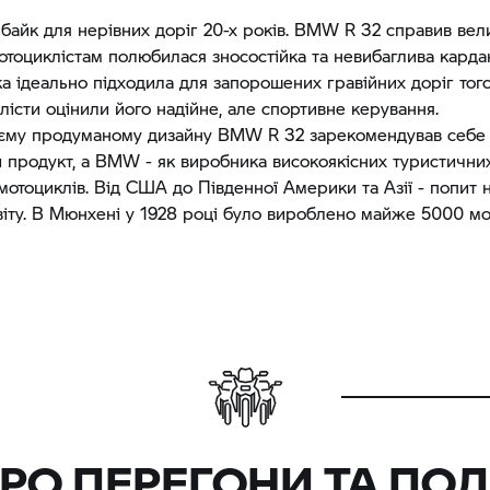
байк для нерівних доріг 20-х років. BMW R 32 справив вел
Мотоциклістам полюбилася зносостійка та невибаглива карда
ка ідеально підходила для запорошених гравійних доріг того
лісти оцінили його надійне, але спортивне керування.
оєму продуманому дизайну BMW R 32 зарекомендував себе
 продукт, а BMW - як виробника високоякісних туристичних
мотоциклів. Від США до Південної Америки та Азії - попит н
віту. В Мюнхені у 1928 році було вироблено майже 5000 мо
ПРО ПЕРЕГОНИ ТА ПО