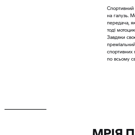
Спортивний 
на галузь. 
передача, я
тоді мотоцик
Завдяки св
преміальний
спортивних 
по всьому с
МРІЯ 