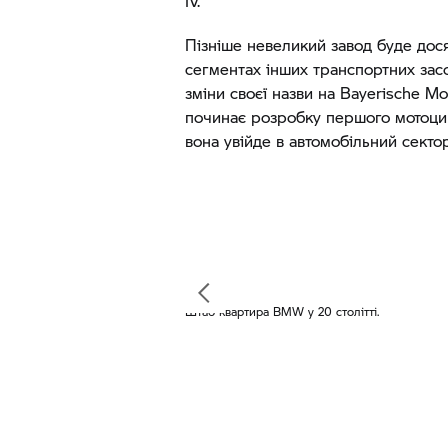
IV.
Пізніше невеликий завод буде дося
сегментах інших транспортних зас
зміни своєї назви на Bayerische M
починає розробку першого мотоцик
вона увійде в автомобільний сектор
Штаб-квартира BMW у 20 столітті.