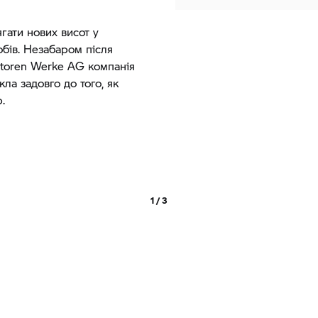
гати нових висот у
обів. Незабаром після
otoren Werke AG компанія
ла задовго до того, як
.
1 / 3